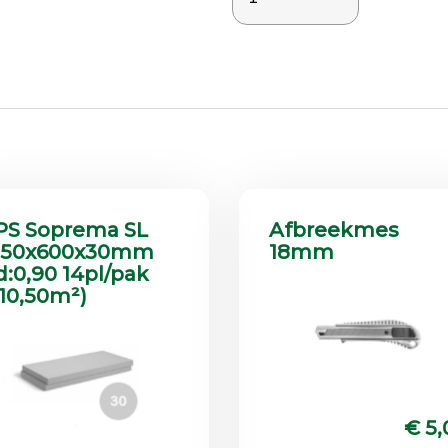
PS Soprema SL
Afbreekmes
250x600x30mm
18mm
d:0,90 14pl/pak
=10,50m²)
€ 5,