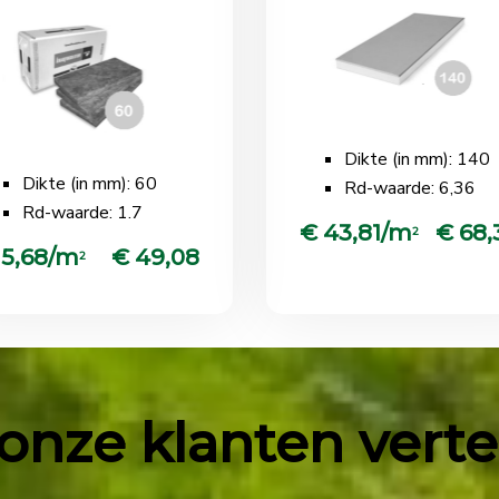
Dikte (in mm): 140
Dikte (in mm): 60
Rd-waarde: 6,36
Rd-waarde: 1.7
€ 43,81/m
€ 68,
2
 5,68/m
€ 49,08
2
onze klanten vertell