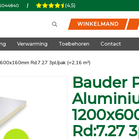
(4,5)
5044840
WINKELMAND
ing
Verwarming
Toebehoren
Contact
0x600x160mm Rd:7.27 3pl/pak (=2,16 m²)
Bauder P
Alumini
1200x6
Rd:7.27 3