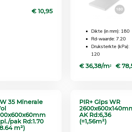
€ 10,95
Dikte (in mm): 180
Rd-waarde: 7.20
Druksterkte (kPa):
120
€ 36,38/m
€ 78,
2
W 35 Minerale
PIR+ Gips WR
ol
2600x600x140m
200x600x60mm
AK Rd:6,36
2pl./pak Rd:1.70
(=1,56m²)
=8.64 m²)