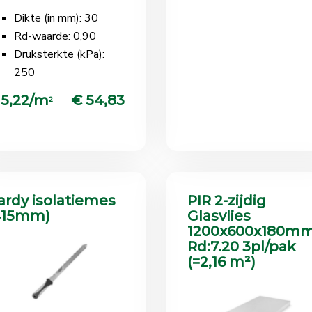
Dikte (in mm): 30
Rd-waarde: 0,90
Druksterkte (kPa):
250
 5,22/m
€ 54,83
2
ardy isolatiemes
PIR 2-zijdig
415mm)
Glasvlies
1200x600x180m
Rd:7.20 3pl/pak
(=2,16 m²)