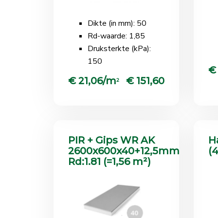
Dikte (in mm): 50
Rd-waarde: 1,85
Druksterkte (kPa):
150
€
€ 21,06/m
€ 151,60
2
PIR + Gips WR AK
H
2600x600x40+12,5mm
(
Rd:1.81 (=1,56 m²)