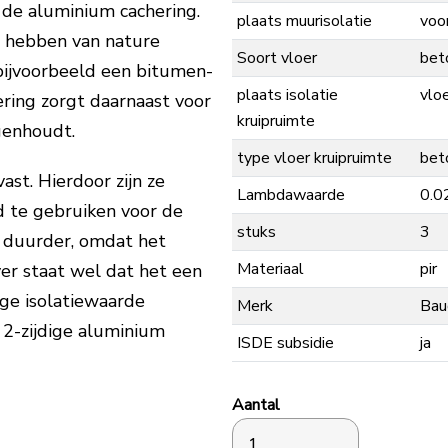
de aluminium cachering.
plaats muurisolatie
voo
 hebben van nature
Soort vloer
bet
bijvoorbeeld een bitumen-
plaats isolatie
vlo
ering zorgt daarnaast voor
kruipruimte
genhoudt.
type vloer kruipruimte
bet
ast. Hierdoor zijn ze
Lambdawaarde
0.0
d te gebruiken voor de
stuks
3
at duurder, omdat het
Materiaal
pir
ver staat wel dat het een
oge isolatiewaarde
Merk
Bau
n 2-zijdige aluminium
ISDE subsidie
ja
Aantal