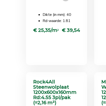
Dikte (in mm): 40
Rd-waarde: 1.81
€ 25,35/m
€ 39,54
2
Rock4All
M
Steenwolplaat
W
1200x600x160mm
1
Rd:4.55 3pl/pak
1
(=2,16 m²)
(