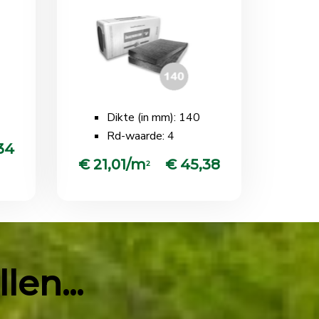
Dikte (in mm): 140
Rd-waarde: 4
34
€ 21,01/m
€ 45,38
2
en...