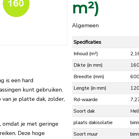
m²)
Algemeen
Specificaties
Inhoud (m²)
2,1
Dikte (in mm)
16
Breedte (mm)
60
g is een hard
Lengte (in mm)
12
passingen kunt gebruiken.
 van je platte dak, zolder,
Rd-waarde
7,2
Soort dak
Hel
plaats dakisolatie
binn
l, omdat je met geringe
reiken. Deze hoge
Soort muur
bin