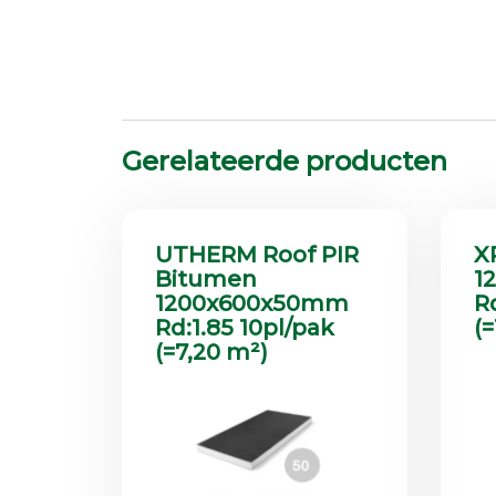
Gerelateerde producten
UTHERM Roof PIR
X
Bitumen
1
1200x600x50mm
R
Rd:1.85 10pl/pak
(
(=7,20 m²)