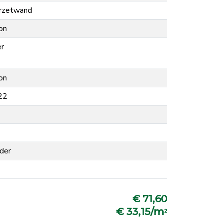
rzetwand
on
er
on
22
der
€ 71,60
€ 33,15/m
2