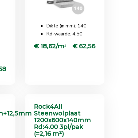
Dikte (in mm): 140
Rd-waarde: 4.50
€ 18,62/m
€ 62,56
2
58
Rock4All
m+12,5mm
Steenwolplaat
1200x600x140mm
Rd:4.00 3pl/pak
(=2,16 m²)