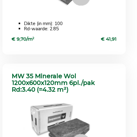
Dikte (in mm): 100
Rd-waarde: 2.85
€ 9,70/m
2
€ 41,91
MW 35 Minerale Wol
1200x600x120mm 6pl./pak
Rd:3.40 (=4.32 m²)