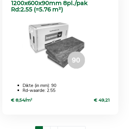
1200x600x90mm 8pl./pak
Rd:2.55 (=5.76 m²)
Dikte (in mm): 90
Rd-waarde: 2.55
€ 8,54/m
2
€ 49,21