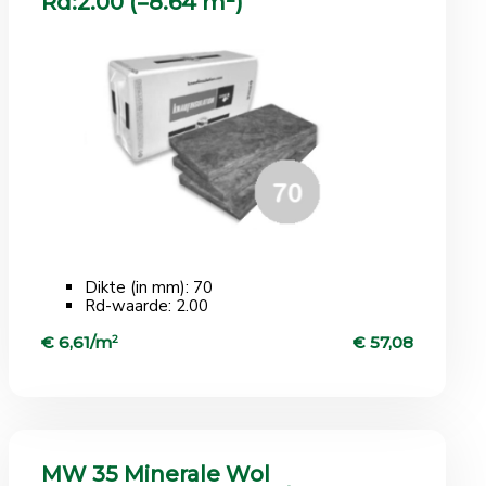
Rd:2.00 (=8.64 m²)
Dikte (in mm): 70
Rd-waarde: 2.00
€ 6,61/m
2
€ 57,08
MW 35 Minerale Wol