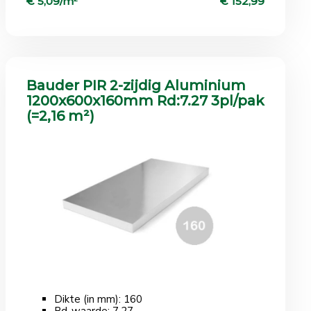
€ 5,09/m
€ 152,99
Bauder PIR 2-zijdig Aluminium
1200x600x160mm Rd:7.27 3pl/pak
(=2,16 m²)
Dikte (in mm): 160
Rd-waarde: 7,27