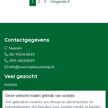
1
2
3
Volgende
Contactgegevens
Nuenen
06-45044840
085-0600699
info@onestopbouwshop.nl
Veel gezocht
Isolatie
Ventilatie
Deze website maakt gebruik van cookies
Onze beoordelingen
We gebruiken cookies om inhoud en advertenties te
personaliseren, om functies voor sociale media te bieden