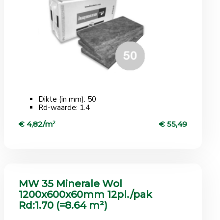
Dikte (in mm): 50
Rd-waarde: 1.4
€ 4,82/m
2
€ 55,49
MW 35 Minerale Wol
1200x600x60mm 12pl./pak
Rd:1.70 (=8.64 m²)