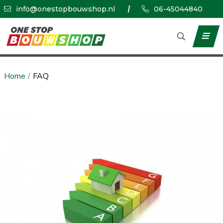
info@onestopbouwshop.nl
06-45044840
Home
FAQ