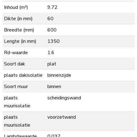
Inhoud (m²)
9.72
Dikte (in mm)
60
Breedte (mm)
600
Lengte (in mm)
1350
Rd-waarde
1.6
Soort dak
plat
plaats dakisolatie
binnenzijde
Soort muur
binnen
plaats
scheidingswand
muurisolatie
plaats
voorzetwand
muurisolatie
Lambdawaarde
0.037