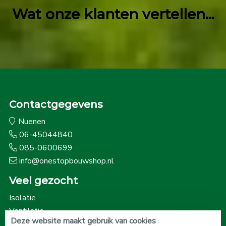
Wat onze klanten vertellen...
Contactgegevens
Nuenen
06-45044840
085-0600699
info@onestopbouwshop.nl
Veel gezocht
Isolatie
Ventilatie
Deze website maakt gebruik van cookies
Onze beoordelingen