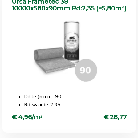
Ursa Frametec 38
10000x580x90mm Rd:2,35 (=5,80m²)
Dikte (in mm): 90
Rd-waarde: 2.35
€ 4,96/m
€ 28,77
2