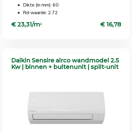
Dikte (in mm): 60
Rd-waarde: 2.72
€ 23,31/m
€ 16,78
2
Daikin Sensire airco wandmodel 2.5
Kw | binnen + buitenunit | split-unit