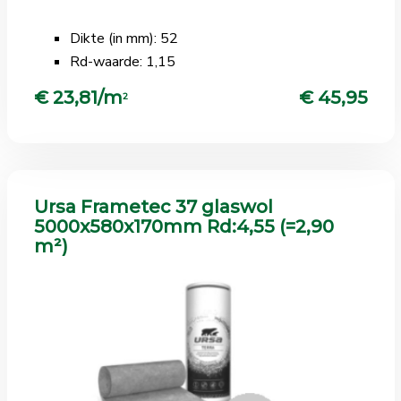
Dikte (in mm): 52
Rd-waarde: 1,15
€ 23,81/m
€ 45,95
2
Ursa Frametec 37 glaswol
5000x580x170mm Rd:4,55 (=2,90
m²)