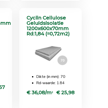
Cyclin Cellulose
,5mm
Geluidsisolatie
1200x600x70mm
Rd:1,84 (=0,72m2)
Dikte (in mm): 70
Rd-waarde: 1.84
57
€ 36,08/m
€ 25,98
2