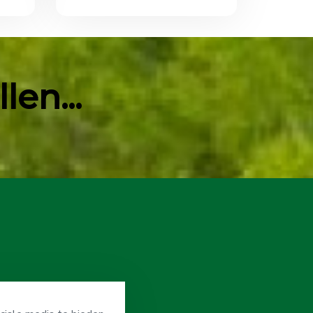
en...