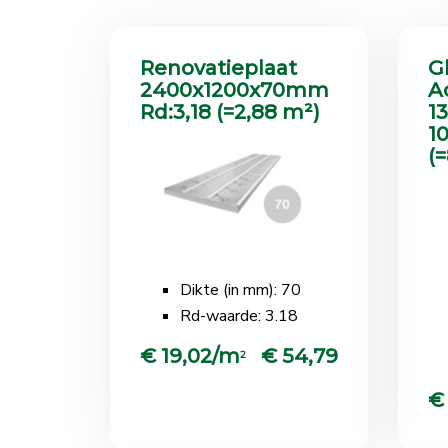
Renovatieplaat
G
2400x1200x70mm
A
Rd:3,18 (=2,88 m²)
1
1
(
Dikte (in mm): 70
Rd-waarde: 3.18
€ 19,02/m
€ 54,79
2
€