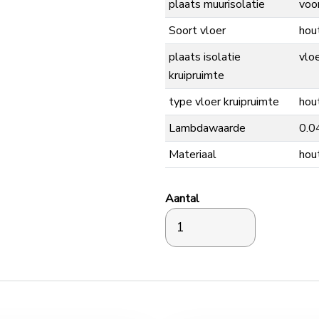
plaats muurisolatie
voo
Soort vloer
hou
plaats isolatie
vlo
kruipruimte
type vloer kruipruimte
hou
Lambdawaarde
0.0
Materiaal
hou
Aantal