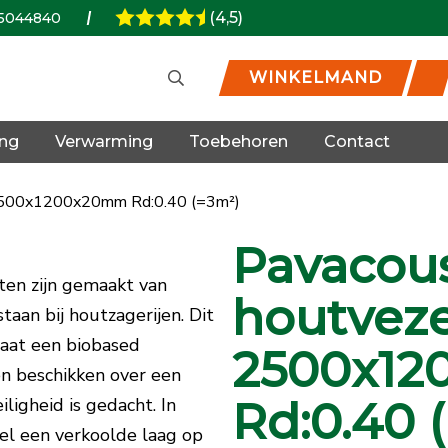
(4,5)
5044840
WINKELMAND
ing
Verwarming
Toebehoren
Contact
2500x1200x20mm Rd:0.40 (=3m²)
Pavacou
en zijn gemaakt van
houtveze
taan bij houtzagerijen. Dit
aat een biobased
2500x1
 en beschikken over een
igheid is gedacht. In
Rd:0.40 
nel een verkoolde laag op