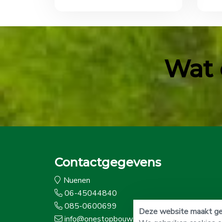
Wat 
Contactgegevens
Nuenen
06-45044840
085-0600699
Deze website maakt geb
info@onestopbouwshop.nl