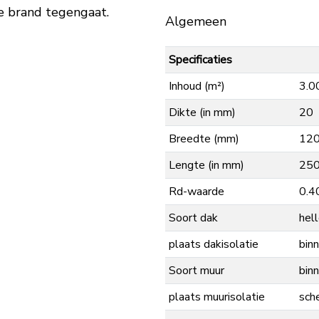
de brand tegengaat.
Algemeen
Specificaties
Inhoud (m²)
3.0
Dikte (in mm)
20
Breedte (mm)
12
Lengte (in mm)
25
Rd-waarde
0.4
Soort dak
hel
plaats dakisolatie
binn
Soort muur
bin
plaats muurisolatie
sch