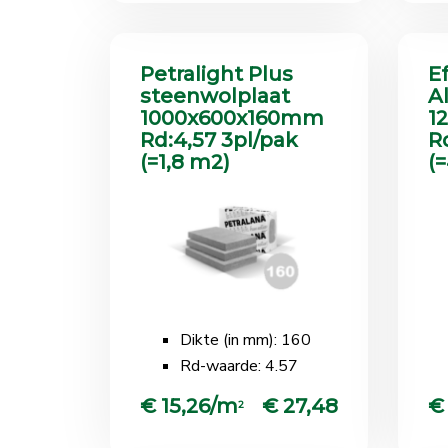
Petralight Plus
Ef
steenwolplaat
A
1000x600x160mm
1
Rd:4,57 3pl/pak
R
(=1,8 m2)
(
Dikte (in mm): 160
Rd-waarde: 4.57
€ 15,26/m
€ 27,48
€
2