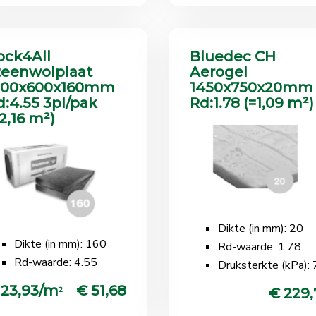
ock4All
Bluedec CH
teenwolplaat
Aerogel
200x600x160mm
1450x750x20mm
d:4.55 3pl/pak
Rd:1.78 (=1,09 m²)
2,16 m²)
Dikte (in mm): 20
Dikte (in mm): 160
Rd-waarde: 1.78
Rd-waarde: 4.55
Druksterkte (kPa):
 23,93/m
€ 51,68
2
€ 229,