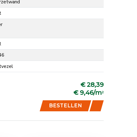
rzetwand
t
er
t
46
tvezel
€ 28,39
€ 9,46/m
2
BESTELLEN