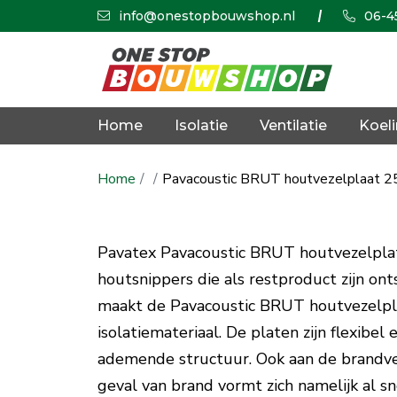
info@onestopbouwshop.nl
06-4
Home
Isolatie
Ventilatie
Koel
Home
Pavacoustic BRUT houtvezelplaat 
Pavatex Pavacoustic BRUT houtvezelplat
houtsnippers die als restproduct zijn onts
maakt de Pavacoustic BRUT houtvezelpl
isolatiemateriaal. De platen zijn flexibel
ademende structuur. Ook aan de brandveil
geval van brand vormt zich namelijk al s