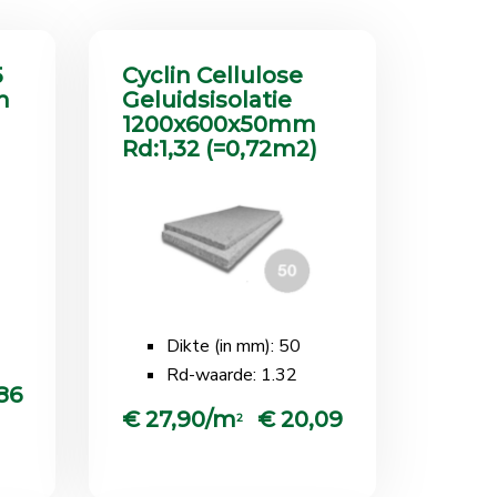
5
Cyclin Cellulose
m
Geluidsisolatie
1200x600x50mm
Rd:1,32 (=0,72m2)
Dikte (in mm): 50
Rd-waarde: 1.32
86
€ 27,90/m
€ 20,09
2