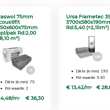
laswol 75mm
Ursa Frametec 3
coustifit
3700x580x190m
350x600x75mm
Rd:5,40 (=2,15m²)
0pl/pak Rd:2.00
=8,10 m²)
Dikte (in mm): 190
Rd-waarde: 5.40
Dikte (in mm): 75
€ 13,42/m
€ 28,
2
Rd-waarde: 2
 4,48/m
€ 36,30
2