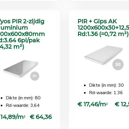
yos PIR 2-zijdig
PIR + Gips AK
luminium
1200x600x30+12
200x600x80mm
Rd:1.36 (=0,72 m²)
d:3.64 6pl/pak
=4,32 m²)
Dikte (in mm): 30
Rd-waarde: 1.36
Dikte (in mm): 80
€ 17,46/m
€ 12,
2
Rd-waarde: 3,64
 14,89/m
€ 64,36
2