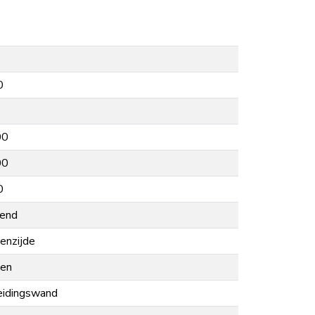
0
00
00
0
lend
enzijde
nen
eidingswand