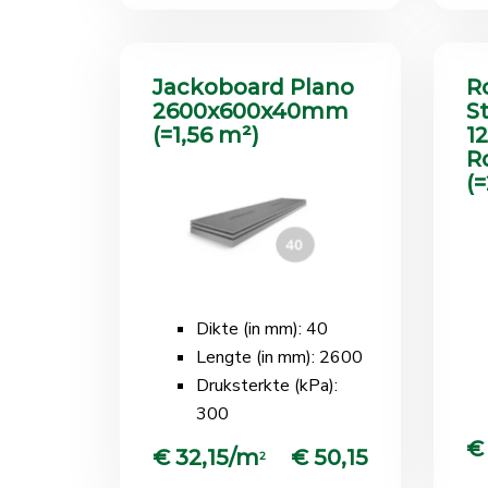
Jackoboard Plano
R
2600x600x40mm
S
(=1,56 m²)
1
R
(=
Dikte (in mm): 40
Lengte (in mm): 2600
Druksterkte (kPa):
300
€
€ 32,15/m
€ 50,15
2