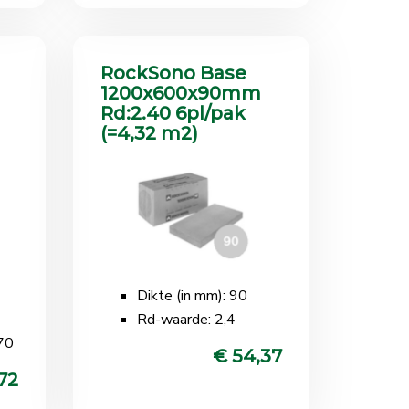
RockSono Base
1200x600x90mm
Rd:2.40 6pl/pak
(=4,32 m2)
Dikte (in mm): 90
Rd-waarde: 2,4
 70
€ 54,37
72