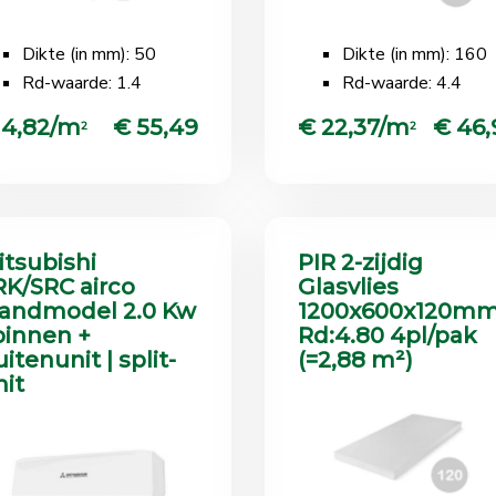
Dikte (in mm): 50
Dikte (in mm): 160
Rd-waarde: 1.4
Rd-waarde: 4.4
 4,82/m
€ 55,49
€ 22,37/m
€ 46,
2
2
itsubishi
PIR 2-zijdig
RK/SRC airco
Glasvlies
andmodel 2.0 Kw
1200x600x120m
 binnen +
Rd:4.80 4pl/pak
itenunit | split-
(=2,88 m²)
nit