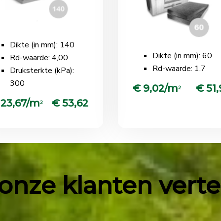
Dikte (in mm): 140
Dikte (in mm): 60
Rd-waarde: 4,00
Rd-waarde: 1.7
Druksterkte (kPa):
300
€ 9,02/m
€ 51,
2
 23,67/m
€ 53,62
2
onze klanten vertell