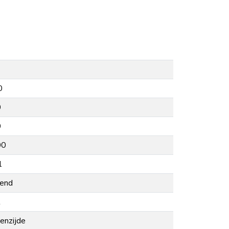
0
0
0
00
1
lend
t
enzijde