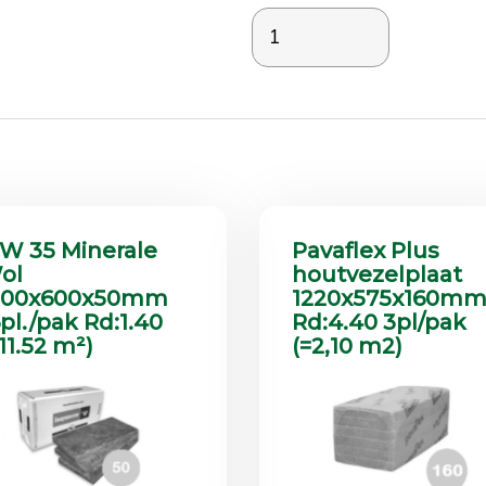
W 35 Minerale
Pavaflex Plus
ol
houtvezelplaat
200x600x50mm
1220x575x160m
6pl./pak Rd:1.40
Rd:4.40 3pl/pak
11.52 m²)
(=2,10 m2)