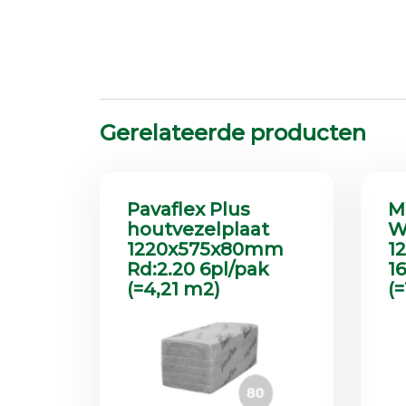
Gerelateerde producten
Pavaflex Plus
M
houtvezelplaat
W
1220x575x80mm
1
Rd:2.20 6pl/pak
1
(=4,21 m2)
(=