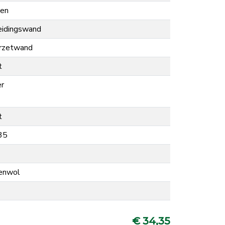
nen
eidingswand
rzetwand
t
er
t
35
enwol
€ 34,35