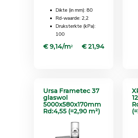
Dikte (in mm): 80
Rd-waarde: 2,2
Druksterkte (kPa):
100
€ 9,14/m
€ 21,94
2
Ursa Frametec 37
X
glaswol
1
5000x580x170mm
R
Rd:4,55 (=2,90 m²)
(