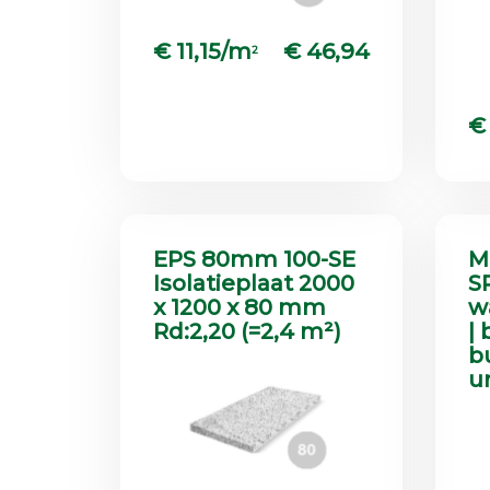
€ 11,15/m
€ 46,94
2
€
EPS 80mm 100-SE
M
Isolatieplaat 2000
S
x 1200 x 80 mm
w
Rd:2,20 (=2,4 m²)
|
bu
u