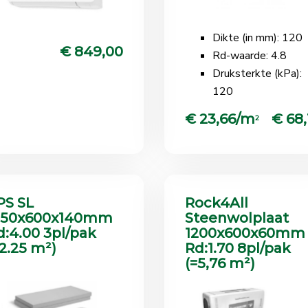
Dikte (in mm): 120
€ 849,00
Rd-waarde: 4.8
Druksterkte (kPa):
120
€ 23,66/m
€ 68,
2
PS SL
Rock4All
250x600x140mm
Steenwolplaat
d:4.00 3pl/pak
1200x600x60mm
=2.25 m²)
Rd:1.70 8pl/pak
(=5,76 m²)