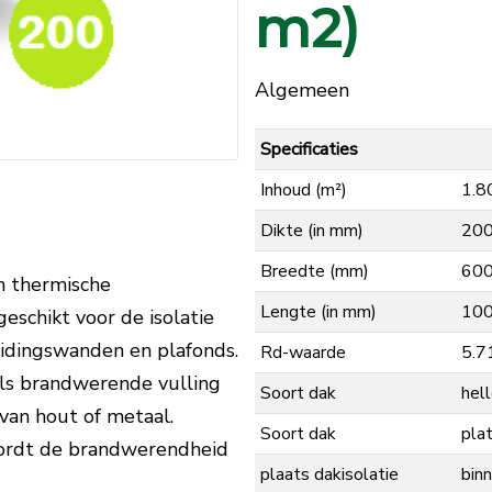
m2)
Algemeen
Specificaties
Inhoud (m²)
1.8
Dikte (in mm)
20
Breedte (mm)
60
n thermische
Lengte (in mm)
10
eschikt voor de isolatie
idingswanden en plafonds.
Rd-waarde
5.7
als brandwerende vulling
Soort dak
hel
van hout of metaal.
Soort dak
pla
wordt de brandwerendheid
plaats dakisolatie
binn