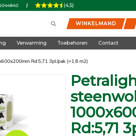
(4,5)
5044840
WINKELMAND
ing
Verwarming
Toebehoren
Contact
0x600x200mm Rd:5,71 3pl/pak (=1,8 m2)
Petraligh
steenwol
1000x6
Rd:5,71 3