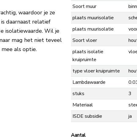
Soort muur
bin
rachtig, waardoor je ze
plaats muurisolatie
sch
is daarnaast relatief
plaats muurisolatie
voo
 isolatiewaarde. Wil je
 maar mag het niet teveel
Soort vloer
hou
mee als optie.
plaats isolatie
vlo
kruipruimte
type vloer kruipruimte
hou
Lambdawaarde
0.0
stuks
3
Materiaal
ste
ISDE subsidie
ja
Aantal