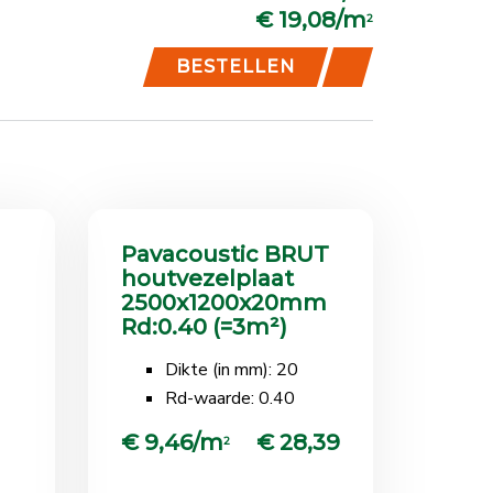
€ 19,08/m
2
BESTELLEN
Pavacoustic BRUT
houtvezelplaat
m
2500x1200x20mm
Rd:0.40 (=3m²)
Dikte (in mm): 20
Rd-waarde: 0.40
€ 9,46/m
€ 28,39
2