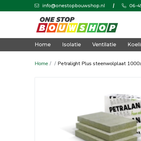
info@onestopbouwshop.nl
06-4
Home
Isolatie
Ventilatie
Koel
Home
Petralight Plus steenwolplaat 100