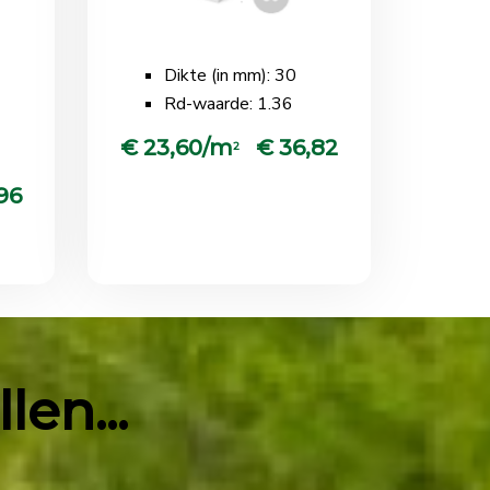
Dikte (in mm): 30
Rd-waarde: 1.36
€ 23,60/m
€ 36,82
2
96
en...