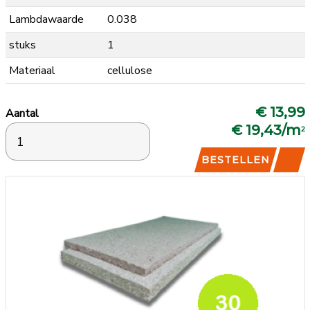
Lambdawaarde
0.038
stuks
1
Materiaal
cellulose
€ 13,99
Aantal
€ 19,43/m
2
BESTELLEN