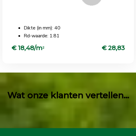
Dikte (in mm): 40
Rd-waarde: 1.81
€ 18,48/m
€ 28,83
2
Wat onze klanten vertellen...