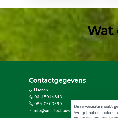
Wat 
Contactgegevens
Nuenen
06-45044840
085-0600699
Deze website maakt geb
info@onestopbouwshop.nl
We gebruiken cookies om