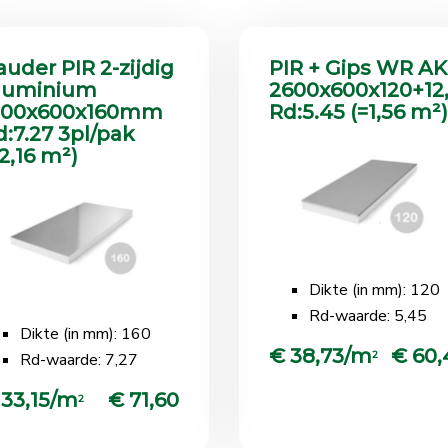
auder PIR 2-zijdig
PIR + Gips WR AK
luminium
2600x600x120+1
200x600x160mm
Rd:5.45 (=1,56 m²)
d:7.27 3pl/pak
2,16 m²)
Dikte (in mm): 120
Rd-waarde: 5,45
Dikte (in mm): 160
€ 38,73/m
€ 60,
2
Rd-waarde: 7,27
 33,15/m
€ 71,60
2