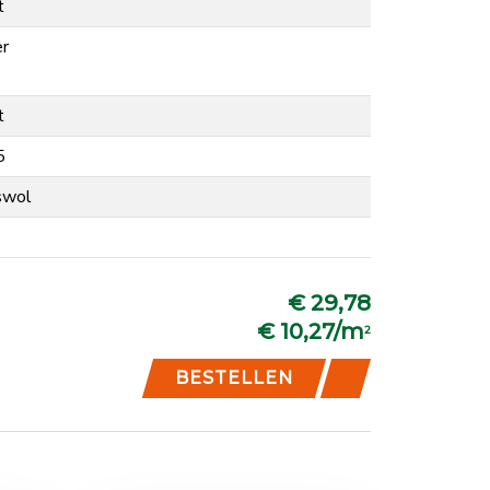
t
er
t
5
swol
€ 29,78
€ 10,27/m
2
BESTELLEN