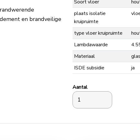
Soort vloer
hou
 brandwerende
plaats isolatie
vlo
dement en brandveilige
kruipruimte
type vloer kruipruimte
hou
Lambdawaarde
4.5
Materiaal
gla
ISDE subsidie
ja
Aantal