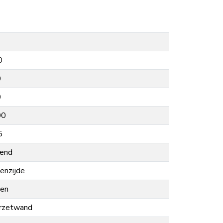
0
0
0
00
5
lend
enzijde
nen
rzetwand