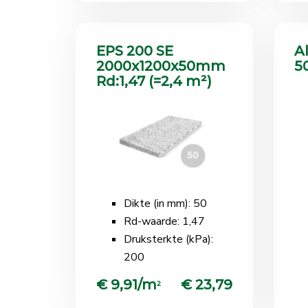
EPS 200 SE
A
2000x1200x50mm
5
Rd:1,47 (=2,4 m²)
Dikte (in mm): 50
Rd-waarde: 1,47
Druksterkte (kPa):
200
€ 9,91/m
€ 23,79
2