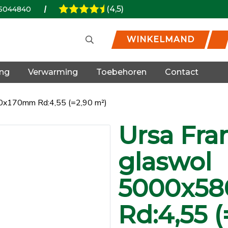
(4,5)
5044840
WINKELMAND
ing
Verwarming
Toebehoren
Contact
0x170mm Rd:4,55 (=2,90 m²)
Ursa Fra
glaswol
5000x5
Rd:4,55 (