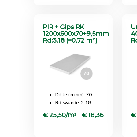
PIR + Gips RK
U
1200x600x70+9,5mm
4
Rd:3.18 (=0,72 m²)
R
Dikte (in mm): 70
Rd-waarde: 3.18
€ 25,50/m
€ 18,36
€
2