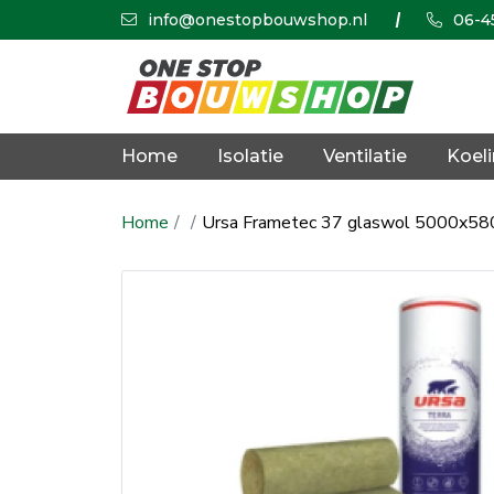
info@onestopbouwshop.nl
06-4
Home
Isolatie
Ventilatie
Koel
Home
Ursa Frametec 37 glaswol 5000x58