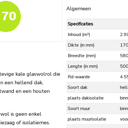
Algemeen
Specificaties
Inhoud (m²)
2.9
Dikte (in mm)
17
Breedte (mm)
58
Lengte (in mm)
50
evige kale glaswolrol die
Rd-waarde
4.5
n een hellend dak,
Soort dak
hel
etwand en een houten
plaats dakisolatie
binn
Soort muur
bin
swol is geen enkel
plaats muurisolatie
voo
ezaag of isolatiemes.