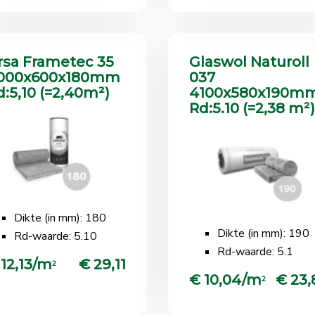
rsa Frametec 35
Glaswol Naturoll
000x600x180mm
037
d:5,10 (=2,40m²)
4100x580x190m
Rd:5.10 (=2,38 m²)
Dikte (in mm): 180
Dikte (in mm): 190
Rd-waarde: 5.10
Rd-waarde: 5.1
 12,13/m
€ 29,11
2
€ 10,04/m
€ 23,
2