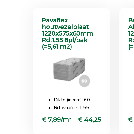
Pavaflex
B
houtvezelplaat
A
1220x575x60mm
1
Rd:1.55 8pl/pak
R
(=5,61 m2)
(=
Dikte (in mm): 60
Rd-waarde: 1.55
€ 7,89/m
€ 44,25
€
2