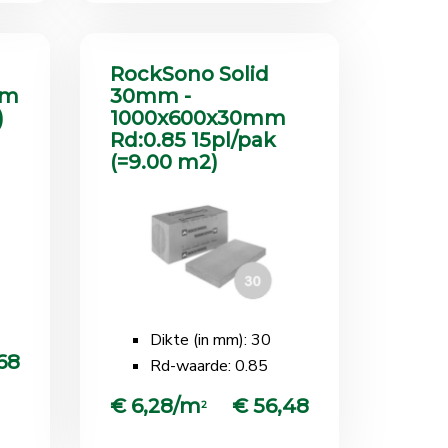
RockSono Solid
mm
30mm -
)
1000x600x30mm
Rd:0.85 15pl/pak
(=9.00 m2)
Dikte (in mm): 30
68
Rd-waarde: 0.85
€ 6,28/m
€ 56,48
2