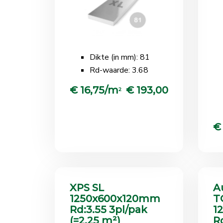
Dikte (in mm): 81
Rd-waarde: 3.68
€ 16,75/m
€ 193,00
2
€
XPS SL
A
1250x600x120mm
T
Rd:3.55 3pl/pak
1
(=2.25 m²)
R