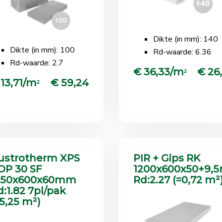
Dikte (in mm): 140
Dikte (in mm): 100
Rd-waarde: 6.36
Rd-waarde: 2.7
€ 36,33/m
€ 26,
2
 13,71/m
€ 59,24
2
ustrotherm XPS
PIR + Gips RK
OP 30 SF
1200x600x50+9,
250x600x60mm
Rd:2.27 (=0,72 m²
d:1.82 7pl/pak
=5,25 m²)