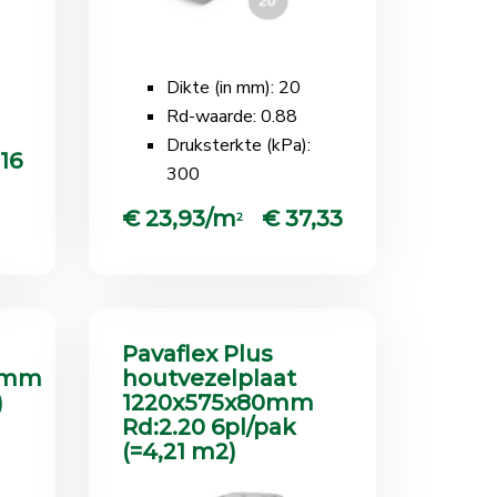
Dikte (in mm): 20
Rd-waarde: 0.88
Druksterkte (kPa):
16
300
€ 23,93/m
€ 37,33
2
Pavaflex Plus
5mm
houtvezelplaat
)
1220x575x80mm
Rd:2.20 6pl/pak
(=4,21 m2)