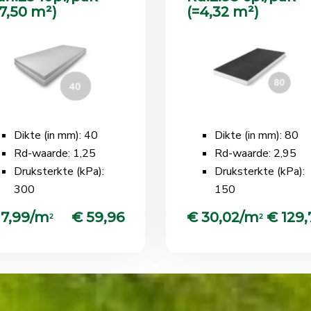
=7,50 m²)
(=4,32 m²)
Dikte (in mm): 40
Dikte (in mm): 80
Rd-waarde: 1,25
Rd-waarde: 2,95
Druksterkte (kPa):
Druksterkte (kPa):
300
150
 7,99/m
€ 59,96
€ 30,02/m
€ 129,
2
2