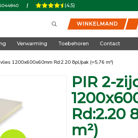
(4,5)
5044840
WINKELMAND
ing
Verwarming
Toebehoren
Contact
asvlies 1200x600x60mm Rd:2.20 8pl/pak (=5,76 m²)
PIR 2-zij
1200x6
Rd:2.20 8
m²)