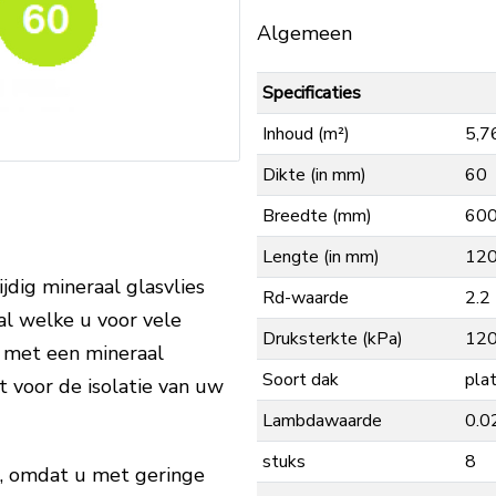
Algemeen
Specificaties
Inhoud (m²)
5,7
Dikte (in mm)
60
Breedte (mm)
60
Lengte (in mm)
12
jdig mineraal glasvlies
Rd-waarde
2.2
aal welke u voor vele
Druksterkte (kPa)
12
 met een mineraal
Soort dak
pla
kt voor de isolatie van uw
Lambdawaarde
0.0
stuks
8
l, omdat u met geringe