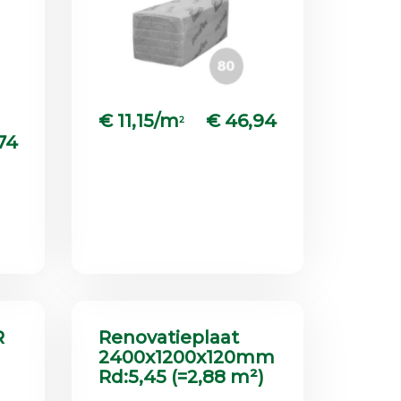
€ 11,15/m
€ 46,94
2
74
R
Renovatieplaat
2400x1200x120mm
Rd:5,45 (=2,88 m²)