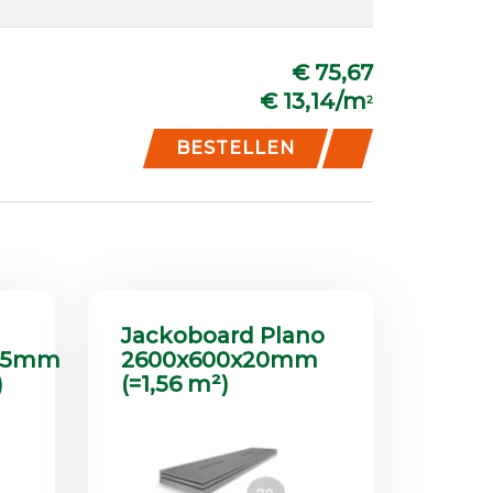
€ 75,67
€ 13,14/m
2
BESTELLEN
Jackoboard Plano
2,5mm
2600x600x20mm
)
(=1,56 m²)