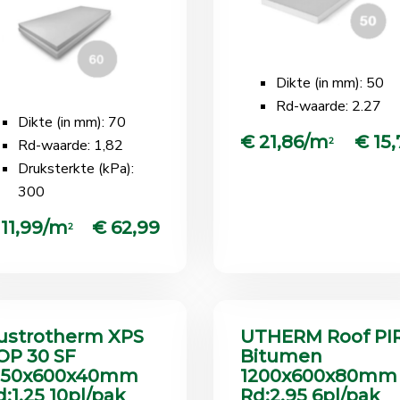
Dikte (in mm): 50
Rd-waarde: 2.27
Dikte (in mm): 70
€ 21,86/m
€ 15,
2
Rd-waarde: 1,82
Druksterkte (kPa):
300
 11,99/m
€ 62,99
2
ustrotherm XPS
UTHERM Roof PI
OP 30 SF
Bitumen
250x600x40mm
1200x600x80mm
d:1.25 10pl/pak
Rd:2.95 6pl/pak