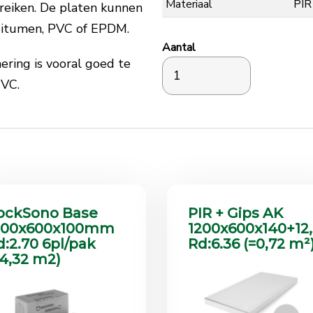
Materiaal
PIR
ereiken. De platen kunnen
bitumen, PVC of EPDM.
Aantal
ering is vooral goed te
PVC.
ockSono Base
PIR + Gips AK
200x600x100mm
1200x600x140+1
d:2.70 6pl/pak
Rd:6.36 (=0,72 m²
=4,32 m2)