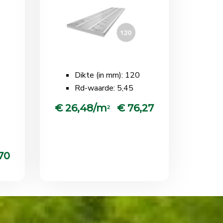
Dikte (in mm): 120
Rd-waarde: 5,45
€ 26,48/m
€ 76,27
2
70