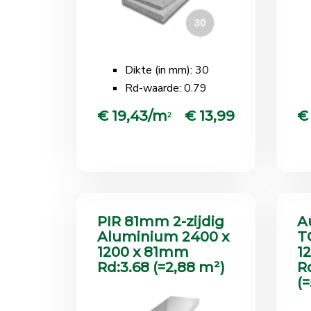
Dikte (in mm): 30
Rd-waarde: 0.79
€ 19,43/m
€ 13,99
€
2
PIR 81mm 2-zijdig
A
Aluminium 2400 x
T
1200 x 81mm
1
Rd:3.68 (=2,88 m²)
R
(