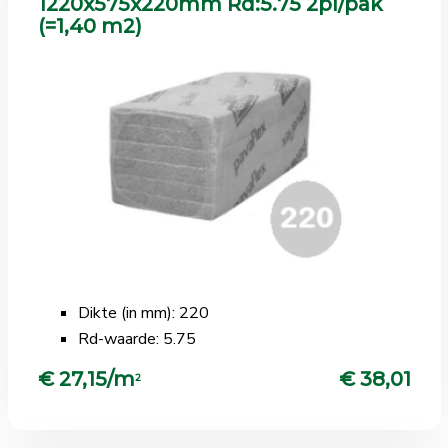
1220x575x220mm Rd:5.75 2pl/pak
(=1,40 m2)
Dikte (in mm): 220
Rd-waarde: 5.75
€ 27,15/m
€ 38,01
2