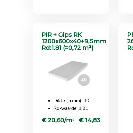
PIR + Gips RK
P
1200x600x40+9,5mm
2
Rd:1.81 (=0,72 m²)
Rd
Dikte (in mm): 40
Rd-waarde: 1.81
€ 20,60/m
€ 14,83
2