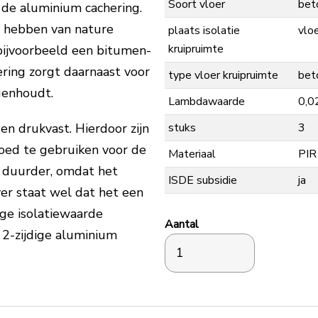
Soort vloer
bet
de aluminium cachering.
 hebben van nature
plaats isolatie
vlo
kruipruimte
bijvoorbeeld een bitumen-
ering zorgt daarnaast voor
type vloer kruipruimte
bet
genhoudt.
Lambdawaarde
0,0
stuks
3
en drukvast. Hierdoor zijn
oed te gebruiken voor de
Materiaal
PIR
at duurder, omdat het
ISDE subsidie
ja
ver staat wel dat het een
oge isolatiewaarde
Aantal
n 2-zijdige aluminium