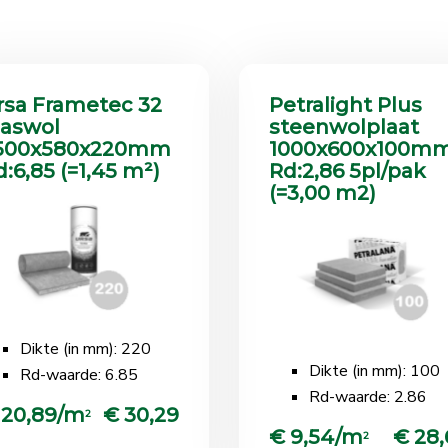
rsa Frametec 32
Petralight Plus
laswol
steenwolplaat
500x580x220mm
1000x600x100m
d:6,85 (=1,45 m²)
Rd:2,86 5pl/pak
(=3,00 m2)
Dikte (in mm): 220
Dikte (in mm): 100
Rd-waarde: 6.85
Rd-waarde: 2.86
 20,89/m
€ 30,29
2
€ 9,54/m
€ 28,
2