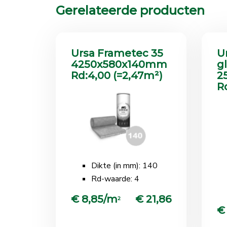
Gerelateerde producten
Ursa Frametec 35
U
4250x580x140mm
g
Rd:4,00 (=2,47m²)
2
R
Dikte (in mm): 140
Rd-waarde: 4
€ 8,85/m
€ 21,86
2
€