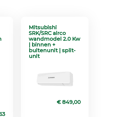
Mitsubishi
SRK/SRC airco
m
wandmodel 2.0 Kw
| binnen +
buitenunit | split-
unit
€ 849,00
63