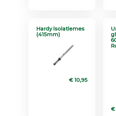
Hardy isolatiemes
U
(415mm)
g
6
R
€ 10,95
€