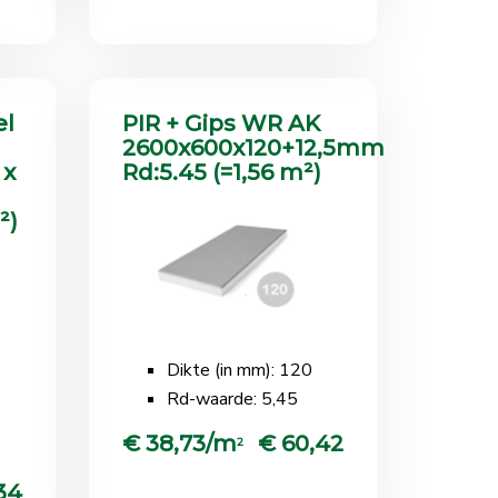
el
PIR + Gips WR AK
2600x600x120+12,5mm
 x
Rd:5.45 (=1,56 m²)
²)
Dikte (in mm): 120
Rd-waarde: 5,45
€ 38,73/m
€ 60,42
2
34