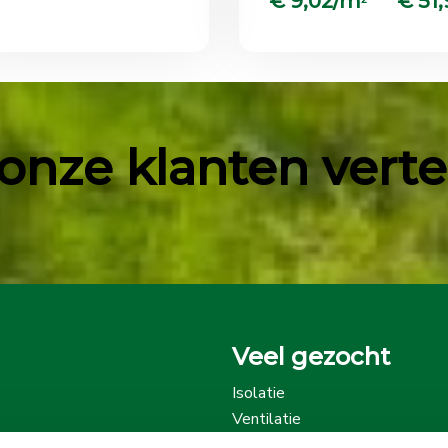
€ 9,02/m
€ 51,
onze klanten vertell
Veel gezocht
Isolatie
Ventilatie
Onze beoordelingen