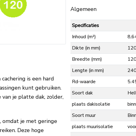
Algemeen
Specificaties
Inhoud (m²)
8,6
Dikte (in mm)
12
Breedte (mm)
12
Lengte (in mm)
24
cachering is een hard
Rd-waarde
5.4
passingen kunt gebruiken.
Soort dak
Hel
 van je platte dak, zolder,
plaats dakisolatie
binn
Soort muur
Bin
l, omdat je met geringe
plaats muurisolatie
voo
reiken. Deze hoge