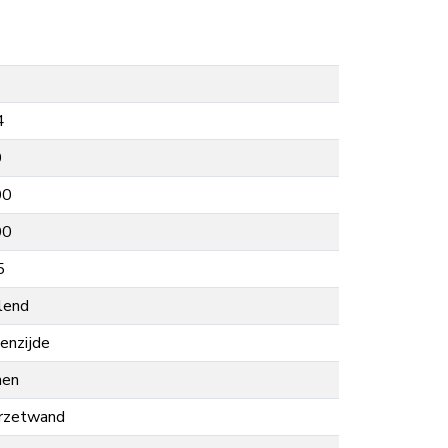
4
0
00
00
5
lend
enzijde
nen
rzetwand