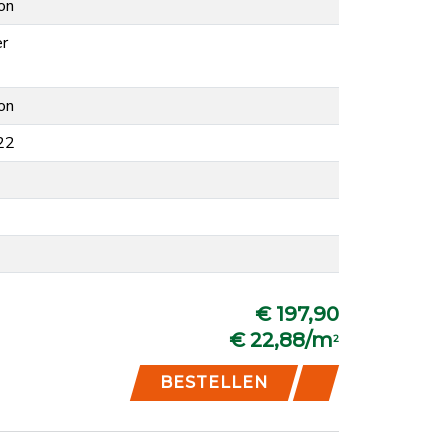
on
er
on
22
€ 197,90
€ 22,88/m
2
BESTELLEN