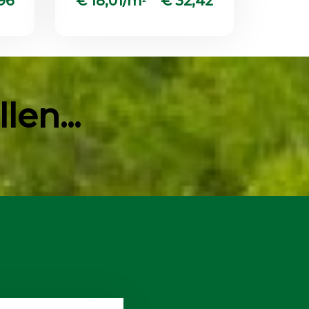
96
€ 18,01/m
€ 32,42
en...