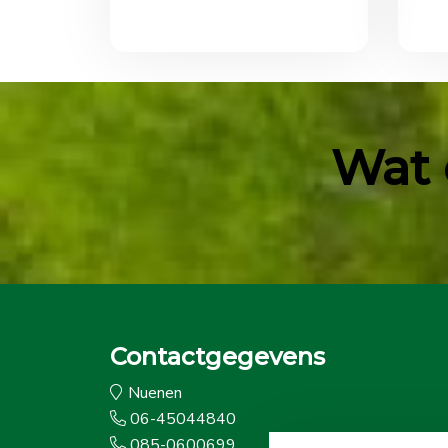
Wat 
Contactgegevens
Nuenen
06-45044840
085-0600699