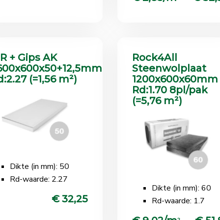
IR + Gips AK
Rock4All
600x600x50+12,5mm
Steenwolplaat
:2.27 (=1,56 m²)
1200x600x60mm
Rd:1.70 8pl/pak
(=5,76 m²)
Dikte (in mm): 50
Rd-waarde: 2.27
Dikte (in mm): 60
€ 32,25
Rd-waarde: 1.7
2