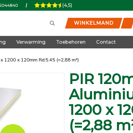
(4,5)
5044840
WINKELMAND
ing
Verwarming
Toebehoren
Contact
 x 1200 x 120mm Rd:5.45 (=2,88 m²)
PIR 120m
Alumini
1200 x 1
(=2,88 m