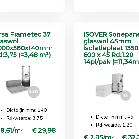
rsa Frametec 37
ISOVER Sonepan
laswol
glaswol 45mm
000x580x140mm
isolatieplaat 1350
d:3,75 (=3,48 m²)
600 x 45 Rd:1.20
14pl/pak (=11,34m
Dikte (in mm): 140
Dikte (in mm): 45
Rd-waarde: 3.75
Rd-waarde: 1.20
 8,61/m
€ 29,98
2
€ 2,85/m
€ 32,
2