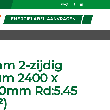
FAQ
ENERGIELABEL AANVRAGEN
m 2-zijdig
um 2400 x
20mm Rd:5.45
²)