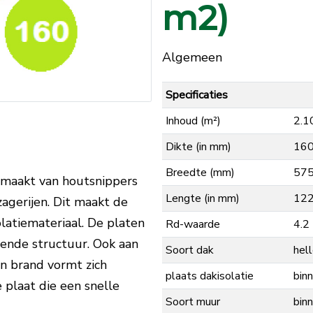
m2)
Algemeen
Specificaties
Inhoud (m²)
2.1
Dikte (in mm)
16
Breedte (mm)
57
emaakt van houtsnippers
Lengte (in mm)
12
zagerijen. Dit maakt de
latiemateriaal. De platen
Rd-waarde
4.2
mende structuur. Ook aan
Soort dak
hel
an brand vormt zich
plaats dakisolatie
binn
 plaat die een snelle
Soort muur
bin