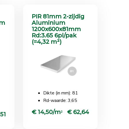
PIR 81mm 2-zijdig
mm
Aluminium
1200x600x81mm
Rd:3.65 6pl/pak
(=4,32 m²)
Dikte (in mm): 81
Rd-waarde: 3,65
€ 14,50/m
€ 62,64
2
,51