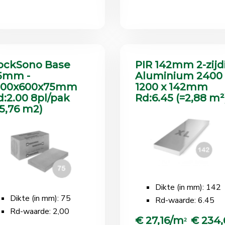
ockSono Base
PIR 142mm 2-zijd
5mm -
Aluminium 2400 
200x600x75mm
1200 x 142mm
d:2.00 8pl/pak
Rd:6.45 (=2,88 m²
=5,76 m2)
Dikte (in mm): 142
Dikte (in mm): 75
Rd-waarde: 6.45
Rd-waarde: 2,00
€ 27,16/m
€ 234,
2