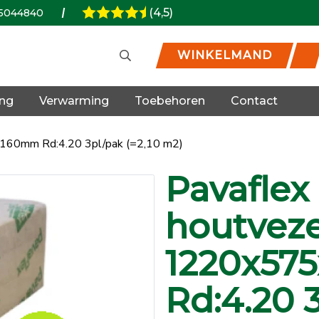
(4,5)
5044840
WINKELMAND
ing
Verwarming
Toebehoren
Contact
160mm Rd:4.20 3pl/pak (=2,10 m2)
Pavaflex
houtveze
1220x57
Rd:4.20 3