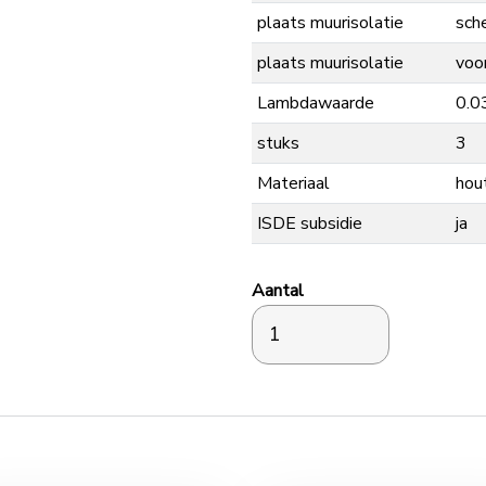
plaats muurisolatie
sch
plaats muurisolatie
voo
Lambdawaarde
0.0
stuks
3
Materiaal
hou
ISDE subsidie
ja
Aantal