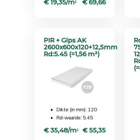
€ 19,35/m
€ 69,66
2
PIR + Gips AK
R
2600x600x120+12,5mm
7
Rd:5.45 (=1,56 m²)
1
R
(
Dikte (in mm): 120
Rd-waarde: 5.45
€ 35,48/m
€ 55,35
2