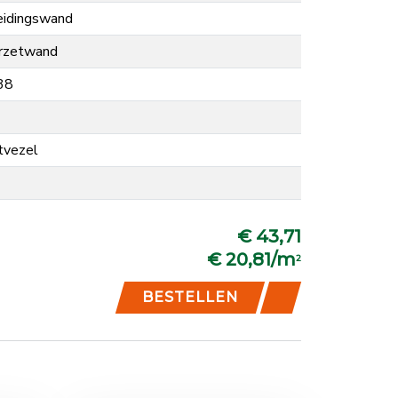
eidingswand
rzetwand
38
tvezel
€ 43,71
€ 20,81/m
2
BESTELLEN