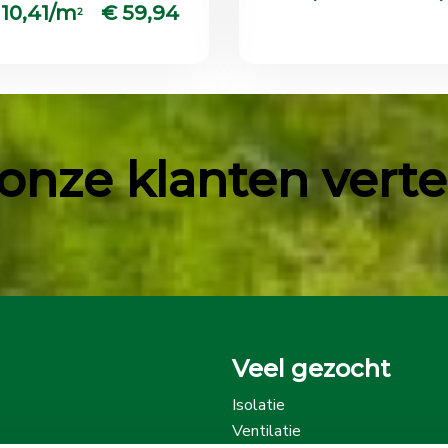
 10,41/m
€ 59,94
2
onze klanten vertell
Veel gezocht
Isolatie
Ventilatie