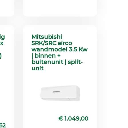
ig
Mitsubishi
x
SRK/SRC airco
wandmodel 3.5 Kw
)
| binnen +
buitenunit | split-
unit
€ 1.049,00
62