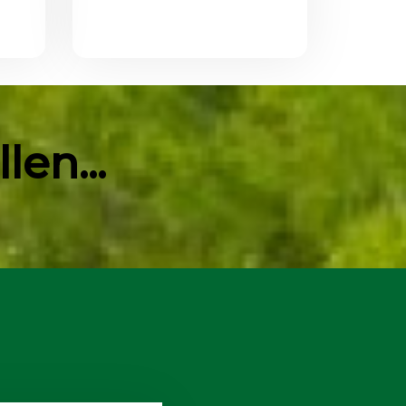
en...