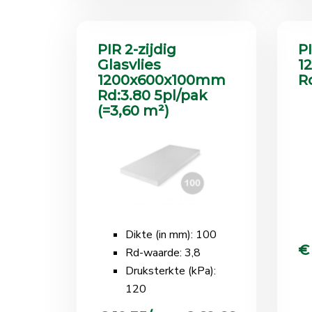
PIR 2-zijdig
P
Glasvlies
1
1200x600x100mm
R
Rd:3.80 5pl/pak
(=3,60 m²)
Dikte (in mm): 100
€
Rd-waarde: 3,8
Druksterkte (kPa):
120