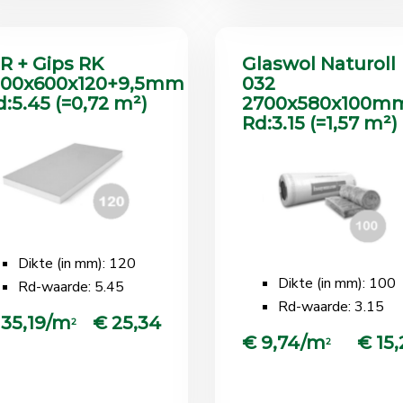
IR + Gips RK
Glaswol Naturoll
200x600x120+9,5mm
032
d:5.45 (=0,72 m²)
2700x580x100m
Rd:3.15 (=1,57 m²)
Dikte (in mm): 120
Dikte (in mm): 100
Rd-waarde: 5.45
Rd-waarde: 3.15
 35,19/m
€ 25,34
2
€ 9,74/m
€ 15,
2