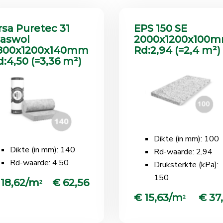
rsa Puretec 31
EPS 150 SE
laswol
2000x1200x100
800x1200x140mm
Rd:2,94 (=2,4 m²)
d:4,50 (=3,36 m²)
Dikte (in mm): 100
Dikte (in mm): 140
Rd-waarde: 2,94
Rd-waarde: 4.50
Druksterkte (kPa):
150
 18,62/m
€ 62,56
2
€ 15,63/m
€ 37
2