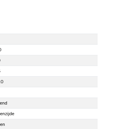
0
0
5
20
lend
enzijde
nen