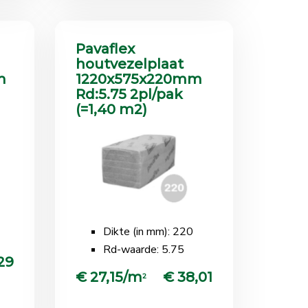
Pavaflex
houtvezelplaat
m
1220x575x220mm
Rd:5.75 2pl/pak
(=1,40 m2)
Dikte (in mm): 220
Rd-waarde: 5.75
29
€ 27,15/m
€ 38,01
2