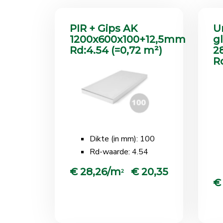
PIR + Gips AK
U
1200x600x100+12,5mm
g
Rd:4.54 (=0,72 m²)
2
R
Dikte (in mm): 100
Rd-waarde: 4.54
€ 28,26/m
€ 20,35
2
€