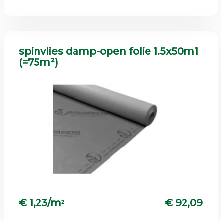
spinvlies damp-open folie 1.5x50m1
(=75m²)
€ 1,23/m
€ 92,09
2