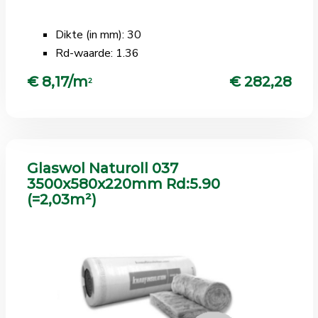
Dikte (in mm): 30
Rd-waarde: 1.36
€ 8,17/m
€ 282,28
2
Glaswol Naturoll 037
3500x580x220mm Rd:5.90
(=2,03m²)