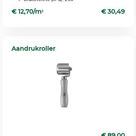
€ 12,70/m
€ 30,49
2
Aandrukroller
€ 89,00