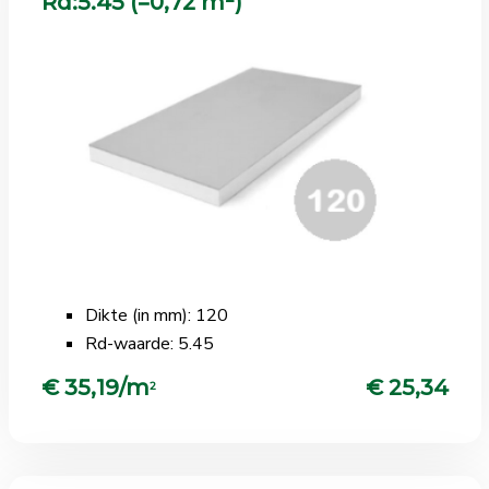
Rd:5.45 (=0,72 m²)
Dikte (in mm): 120
Rd-waarde: 5.45
€ 35,19/m
€ 25,34
2