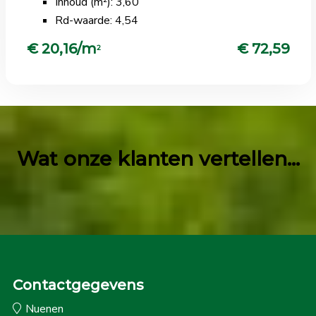
Inhoud (m²): 3,60
Rd-waarde: 4,54
€ 20,16/m
€ 72,59
2
Wat onze klanten vertellen...
Contactgegevens
Nuenen