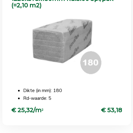
(=2,10 m2)
Dikte (in mm): 180
Rd-waarde: 5
€ 25,32/m
€ 53,18
2