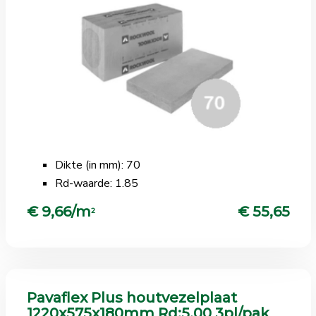
Dikte (in mm): 70
Rd-waarde: 1.85
€ 9,66/m
€ 55,65
2
Pavaflex Plus houtvezelplaat
1220x575x180mm Rd:5.00 3pl/pak