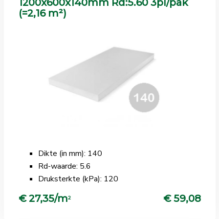
1200x600x140mm Rd:5.60 3pl/pak
(=2,16 m²)
Dikte (in mm): 140
Rd-waarde: 5.6
Druksterkte (kPa): 120
€ 27,35/m
€ 59,08
2