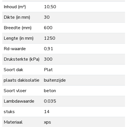
Inhoud (m²)
10,50
Dikte (in mm)
30
Breedte (mm)
600
Lengte (in mm)
1250
Rd-waarde
0,91
Druksterkte (kPa)
300
Soort dak
Plat
plaats dakisolatie
buitenzijde
Soort vloer
beton
Lambdawaarde
0.035
stuks
14
Materiaal
xps