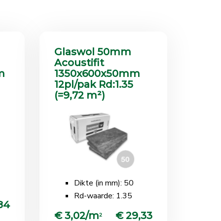
Glaswol 50mm
Acoustifit
m
1350x600x50mm
)
12pl/pak Rd:1.35
(=9,72 m²)
Dikte (in mm): 50
Rd-waarde: 1.35
84
€ 3,02/m
€ 29,33
2