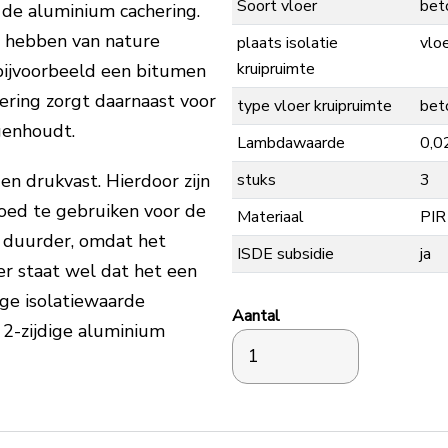
Soort vloer
bet
de aluminium cachering.
 hebben van nature
plaats isolatie
vlo
kruipruimte
bijvoorbeeld een bitumen
hering zorgt daarnaast voor
type vloer kruipruimte
bet
genhoudt.
Lambdawaarde
0,0
stuks
3
en drukvast. Hierdoor zijn
oed te gebruiken voor de
Materiaal
PIR
at duurder, omdat het
ISDE subsidie
ja
er staat wel dat het een
oge isolatiewaarde
Aantal
n 2-zijdige aluminium