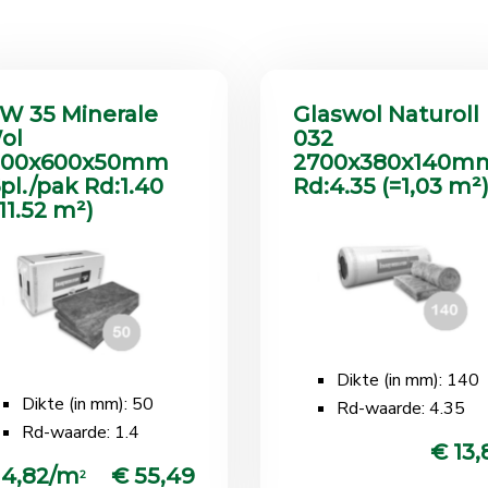
W 35 Minerale
Glaswol Naturoll
ol
032
200x600x50mm
2700x380x140m
6pl./pak Rd:1.40
Rd:4.35 (=1,03 m²
11.52 m²)
Dikte (in mm): 140
Dikte (in mm): 50
Rd-waarde: 4.35
Rd-waarde: 1.4
€ 13,
 4,82/m
€ 55,49
2