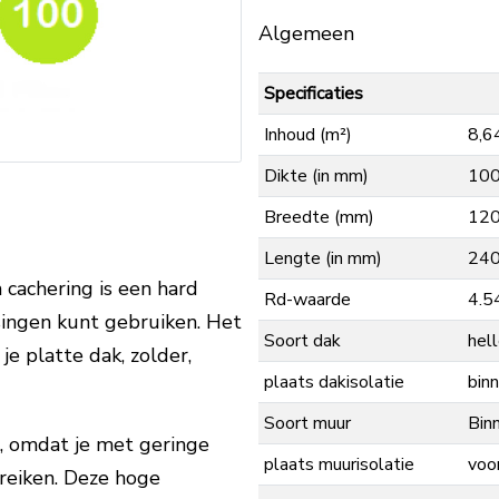
Algemeen
Specificaties
Inhoud (m²)
8,6
Dikte (in mm)
10
Breedte (mm)
12
Lengte (in mm)
24
cachering is een hard
Rd-waarde
4.5
ssingen kunt gebruiken. Het
Soort dak
hel
je platte dak, zolder,
plaats dakisolatie
binn
Soort muur
Bin
l, omdat je met geringe
plaats muurisolatie
voo
reiken. Deze hoge