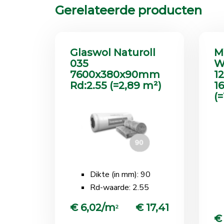
Gerelateerde producten
Glaswol Naturoll
M
035
W
7600x380x90mm
1
Rd:2.55 (=2,89 m²)
1
(=
Dikte (in mm): 90
Rd-waarde: 2.55
€ 6,02/m
€ 17,41
2
€