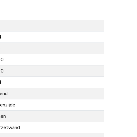
4
0
00
00
4
lend
enzijde
nen
rzetwand