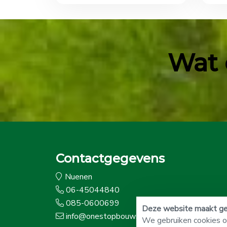
Wat 
Contactgegevens
Nuenen
06-45044840
085-0600699
Deze website maakt geb
info@onestopbouwshop.nl
We gebruiken cookies om