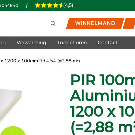
(4,5)
5044840
WINKELMAND
ing
Verwarming
Toebehoren
Contact
 x 1200 x 100mm Rd:4.54 (=2,88 m²)
PIR 100m
Alumini
1200 x 1
(=2,88 m