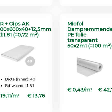
IR + Gips AK
Miofol
200x600x40+12,5mm
Dampremmend
:1.81 (=0,72 m²)
PE folie
transparant
50x2m1 (=100 m²)
Dikte (in mm): 40
Rd-waarde: 1.81
€ 0,43/m
€ 42,
2
 19,11/m
€ 13,76
2