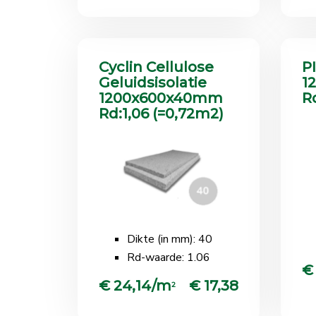
Cyclin Cellulose
P
Geluidsisolatie
1
1200x600x40mm
Rd
Rd:1,06 (=0,72m2) ​
Dikte (in mm): 40
Rd-waarde: 1.06
€
€ 24,14/m
€ 17,38
2