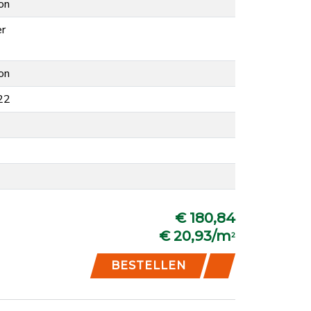
on
er
on
22
€ 180,84
€ 20,93/m
2
BESTELLEN